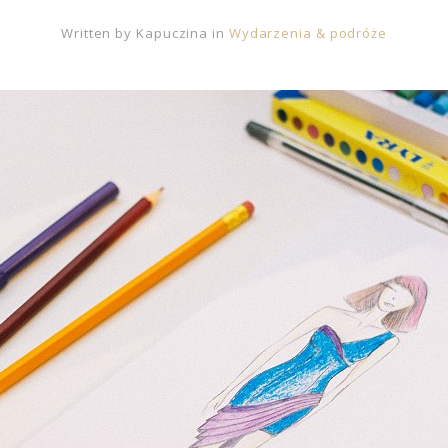
Written by
Kapuczina
in
Wydarzenia & podróże