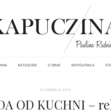
WNA
KATEGORIE
O MNIE
WSPÓŁPRACA
FO
4 CZERWCA 2013
A OD KUCHNI – rel