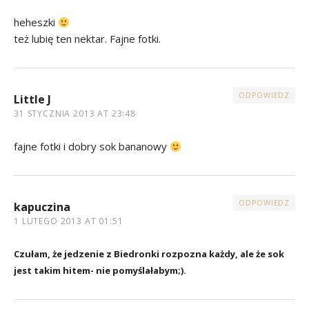
heheszki
też lubię ten nektar. Fajne fotki.
ODPOWIEDZ
Little J
31 STYCZNIA 2013 AT 23:48
fajne fotki i dobry sok bananowy
ODPOWIEDZ
kapuczina
1 LUTEGO 2013 AT 01:51
Czułam, że jedzenie z Biedronki rozpozna każdy, ale że sok
jest takim hitem- nie pomyślałabym;).