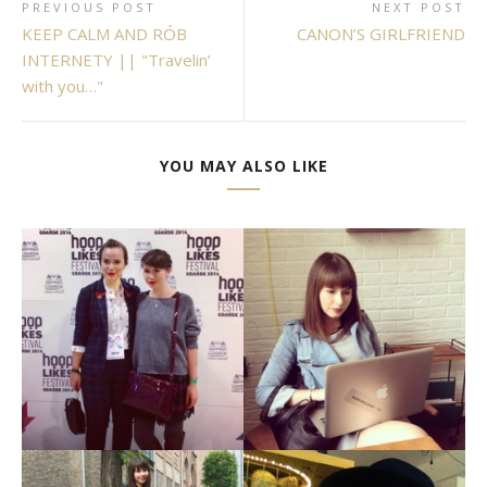
PREVIOUS POST
NEXT POST
KEEP CALM AND RÓB
CANON’S GIRLFRIEND
INTERNETY || "Travelin’
with you…"
YOU MAY ALSO LIKE