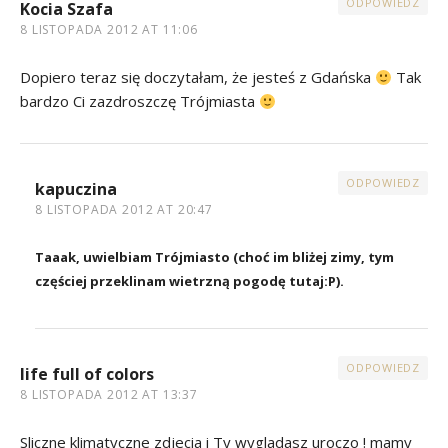
ODPOWIEDZ
Kocia Szafa
8 LISTOPADA 2012 AT 11:06
Dopiero teraz się doczytałam, że jesteś z Gdańska
Tak
bardzo Ci zazdroszczę Trójmiasta
ODPOWIEDZ
kapuczina
8 LISTOPADA 2012 AT 20:47
Taaak, uwielbiam Trójmiasto (choć im bliżej zimy, tym
częściej przeklinam wietrzną pogodę tutaj:P).
ODPOWIEDZ
life full of colors
8 LISTOPADA 2012 AT 13:37
Sliczne klimatyczne zdjecia i Ty wygladasz uroczo ! mamy