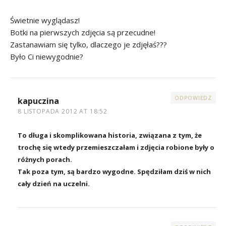
Świetnie wyglądasz!
Botki na pierwszych zdjęcia są przecudne!
Zastanawiam się tylko, dlaczego je zdjęłaś???
Było Ci niewygodnie?
ODPOWIEDZ
kapuczina
8 LISTOPADA 2012 AT 18:52
To długa i skomplikowana historia, związana z tym, że
trochę się wtedy przemieszczałam i zdjęcia robione były o
różnych porach.
Tak poza tym, są bardzo wygodne. Spędziłam dziś w nich
cały dzień na uczelni.