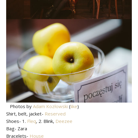
Photos by
Adam Kozłowski
(
like
)
Shirt, belt, jacket-
Reserved
Shoes- 1.
Fleq
, 2. Blink,
Deezee
Bag- Zara
Bracelets-
House