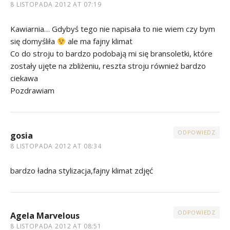
8 LISTOPADA 2012 AT 07:19
Kawiarnia… Gdybyś tego nie napisała to nie wiem czy bym
się domyśliła
ale ma fajny klimat
Co do stroju to bardzo podobają mi się bransoletki, które
zostały ujęte na zbliżeniu, reszta stroju również bardzo
ciekawa
Pozdrawiam
ODPOWIEDZ
gosia
8 LISTOPADA 2012 AT 08:34
bardzo ładna stylizacja,fajny klimat zdjęć
ODPOWIEDZ
Agela Marvelous
8 LISTOPADA 2012 AT 08:51