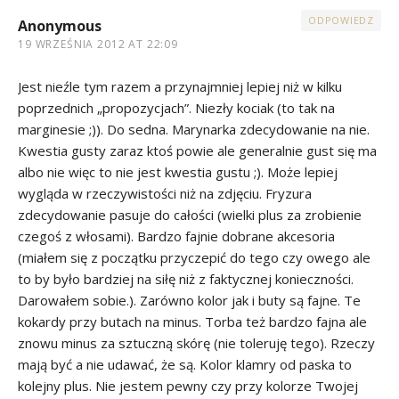
ODPOWIEDZ
Anonymous
19 WRZEŚNIA 2012 AT 22:09
Jest nieźle tym razem a przynajmniej lepiej niż w kilku
poprzednich „propozycjach”. Niezły kociak (to tak na
marginesie ;)). Do sedna. Marynarka zdecydowanie na nie.
Kwestia gusty zaraz ktoś powie ale generalnie gust się ma
albo nie więc to nie jest kwestia gustu ;). Może lepiej
wygląda w rzeczywistości niż na zdjęciu. Fryzura
zdecydowanie pasuje do całości (wielki plus za zrobienie
czegoś z włosami). Bardzo fajnie dobrane akcesoria
(miałem się z początku przyczepić do tego czy owego ale
to by było bardziej na siłę niż z faktycznej konieczności.
Darowałem sobie.). Zarówno kolor jak i buty są fajne. Te
kokardy przy butach na minus. Torba też bardzo fajna ale
znowu minus za sztuczną skórę (nie toleruję tego). Rzeczy
mają być a nie udawać, że są. Kolor klamry od paska to
kolejny plus. Nie jestem pewny czy przy kolorze Twojej