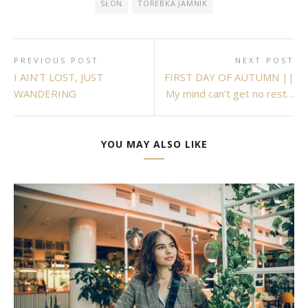
SŁOŃ
TOREBKA JAMNIK
PREVIOUS POST
NEXT POST
I AIN’T LOST, JUST
FIRST DAY OF AUTUMN ||
WANDERING
My mind can’t get no rest…
YOU MAY ALSO LIKE