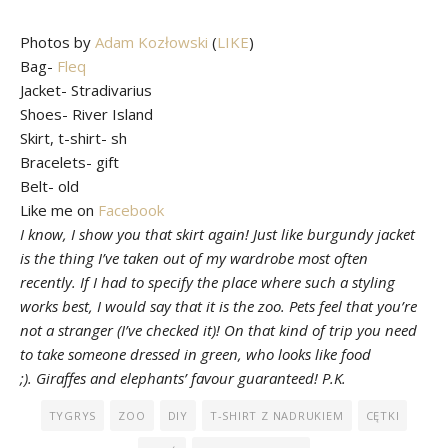
Photos by
Adam Kozłowski
(
LIKE
)
Bag-
Fleq
Jacket- Stradivarius
Shoes-
River Island
Skirt, t-shirt- sh
Bracelets- gift
Belt- old
Like me on
Facebook
I know, I show you that skirt again! Just like burgundy jacket
is the thing I’ve taken out of my wardrobe most often
recently. If I had to specify the place where such a styling
works best, I would say that it is the zoo. Pets feel that you’re
not a stranger (I’ve checked it)! On that kind of trip you need
to take someone dressed in green, who looks like food
;). Giraffes and elephants’ favour guaranteed! P.K.
TYGRYS
ZOO
DIY
T-SHIRT Z NADRUKIEM
CĘTKI