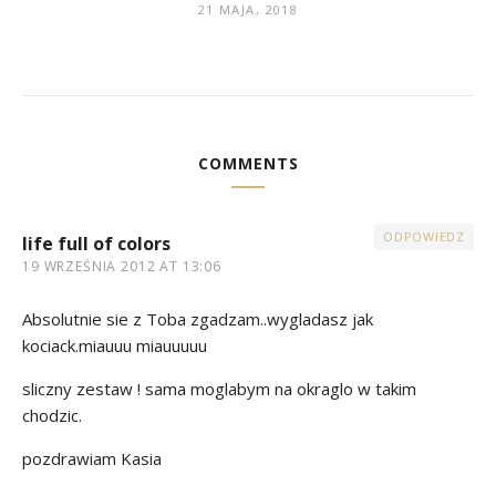
21 MAJA, 2018
COMMENTS
ODPOWIEDZ
life full of colors
19 WRZEŚNIA 2012 AT 13:06
Absolutnie sie z Toba zgadzam..wygladasz jak
kociack.miauuu miauuuuu
sliczny zestaw ! sama moglabym na okraglo w takim
chodzic.
pozdrawiam Kasia