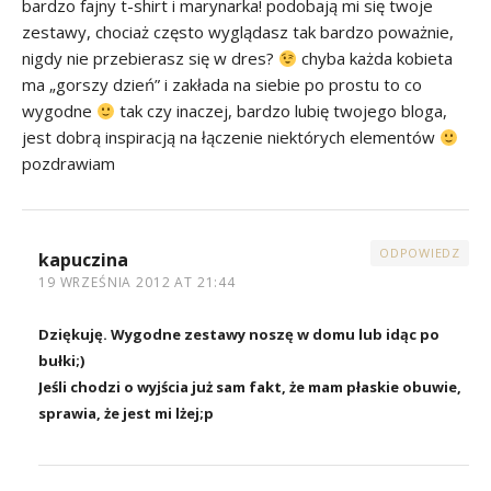
bardzo fajny t-shirt i marynarka! podobają mi się twoje
zestawy, chociaż często wyglądasz tak bardzo poważnie,
nigdy nie przebierasz się w dres?
chyba każda kobieta
ma „gorszy dzień” i zakłada na siebie po prostu to co
wygodne
tak czy inaczej, bardzo lubię twojego bloga,
jest dobrą inspiracją na łączenie niektórych elementów
pozdrawiam
ODPOWIEDZ
kapuczina
19 WRZEŚNIA 2012 AT 21:44
Dziękuję. Wygodne zestawy noszę w domu lub idąc po
bułki;)
Jeśli chodzi o wyjścia już sam fakt, że mam płaskie obuwie,
sprawia, że jest mi lżej;p