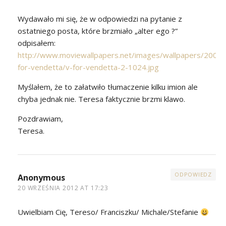
Wydawało mi się, że w odpowiedzi na pytanie z
ostatniego posta, które brzmiało „alter ego ?”
odpisałem:
http://www.moviewallpapers.net/images/wallpapers/2005/
for-vendetta/v-for-vendetta-2-1024.jpg
Myślałem, że to załatwiło tłumaczenie kilku imion ale
chyba jednak nie. Teresa faktycznie brzmi klawo.
Pozdrawiam,
Teresa.
ODPOWIEDZ
Anonymous
20 WRZEŚNIA 2012 AT 17:23
Uwielbiam Cię, Tereso/ Franciszku/ Michale/Stefanie