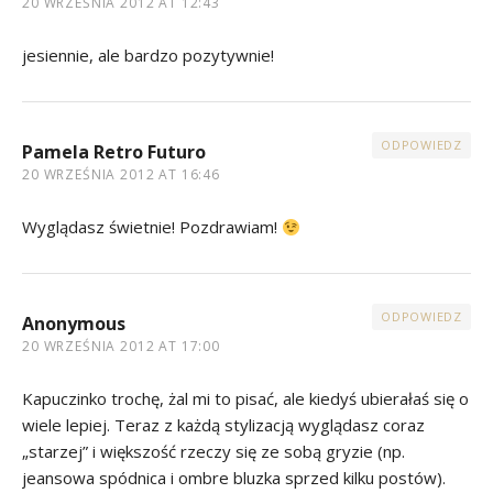
20 WRZEŚNIA 2012 AT 12:43
jesiennie, ale bardzo pozytywnie!
ODPOWIEDZ
Pamela Retro Futuro
20 WRZEŚNIA 2012 AT 16:46
Wyglądasz świetnie! Pozdrawiam!
ODPOWIEDZ
Anonymous
20 WRZEŚNIA 2012 AT 17:00
Kapuczinko trochę, żal mi to pisać, ale kiedyś ubierałaś się o
wiele lepiej. Teraz z każdą stylizacją wyglądasz coraz
„starzej” i większość rzeczy się ze sobą gryzie (np.
jeansowa spódnica i ombre bluzka sprzed kilku postów).