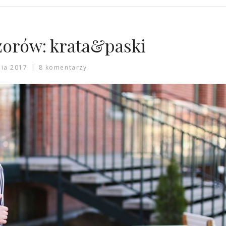
zorów: krata&paski
nia 2017
8 komentarzy