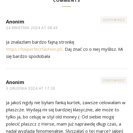
COMMENTS
ODPOWIEDZ
Anonim
24 KWIETNIA 2024 AT 08:43
Ja znalazłam bardzo fajną stronkę
https://beperfectfashion.pl/
. Daj znać co o niej myślisz. Mi
się bardzo spodobała
ODPOWIEDZ
Anonim
3 GRUDNIA 2024 AT 17:33
Ja jakoś nigdy nie byłam fanką kurtek, zawsze celowałam w
płaszcze. Wydają mi się bardziej klasyczne, ale może to
tylko ja, bo celuję w styl old money (: Od siebie mogę
polecić płaszcz z Herse, mam już naprawdę długi czas, a
nadal wygląda fenomenalnie. Słyszałaś o tej marce? Jakieś