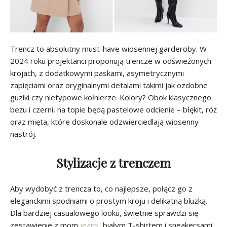
Trencz to absolutny must-have wiosennej garderoby. W
2024 roku projektanci proponują trencze w odświeżonych
krojach, z dodatkowymi paskami, asymetrycznymi
zapięciami oraz oryginalnymi detalami takimi jak ozdobne
guziki czy nietypowe kołnierze. Kolory? Obok klasycznego
beżu i czerni, na topie będą pastelowe odcienie – błękit, róż
oraz mięta, które doskonale odzwierciedlają wiosenny
nastrój.
Stylizacje z trenczem
Aby wydobyć z trencza to, co najlepsze, połącz go z
eleganckimi spodniami o prostym kroju i delikatną bluzką.
Dla bardziej casualowego looku, świetnie sprawdzi się
zestawienie z mom
jeans
, białym T-shirtem i sneakersami.