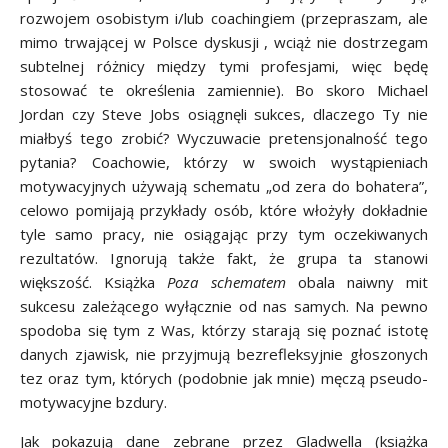
rozwojem osobistym i/lub coachingiem (przepraszam, ale
mimo trwającej w Polsce dyskusji , wciąż nie dostrzegam
subtelnej różnicy między tymi profesjami, więc będę
stosować te określenia zamiennie). Bo skoro Michael
Jordan czy Steve Jobs osiągnęli sukces, dlaczego Ty nie
miałbyś tego zrobić? Wyczuwacie pretensjonalność tego
pytania? Coachowie, którzy w swoich wystąpieniach
motywacyjnych używają schematu „od zera do bohatera”,
celowo pomijają przykłady osób, które włożyły dokładnie
tyle samo pracy, nie osiągając przy tym oczekiwanych
rezultatów. Ignorują także fakt, że grupa ta stanowi
większość. Książka
Poza schematem
obala naiwny mit
sukcesu zależącego wyłącznie od nas samych. Na pewno
spodoba się tym z Was, którzy starają się poznać istotę
danych zjawisk, nie przyjmują bezrefleksyjnie głoszonych
tez oraz tym, których (podobnie jak mnie) męczą pseudo-
motywacyjne bzdury.
Jak pokazują dane zebrane przez Gladwella (książka