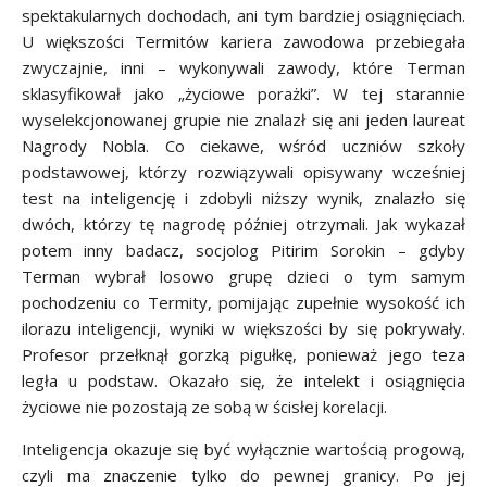
spektakularnych dochodach, ani tym bardziej osiągnięciach.
U większości Termitów kariera zawodowa przebiegała
zwyczajnie, inni – wykonywali zawody, które Terman
sklasyfikował jako „życiowe porażki”. W tej starannie
wyselekcjonowanej grupie nie znalazł się ani jeden laureat
Nagrody Nobla. Co ciekawe, wśród uczniów szkoły
podstawowej, którzy rozwiązywali opisywany wcześniej
test na inteligencję i zdobyli niższy wynik, znalazło się
dwóch, którzy tę nagrodę później otrzymali. Jak wykazał
potem inny badacz, socjolog Pitirim Sorokin – gdyby
Terman wybrał losowo grupę dzieci o tym samym
pochodzeniu co Termity, pomijając zupełnie wysokość ich
ilorazu inteligencji, wyniki w większości by się pokrywały.
Profesor przełknął gorzką pigułkę, ponieważ jego teza
legła u podstaw. Okazało się, że intelekt i osiągnięcia
życiowe nie pozostają ze sobą w ścisłej korelacji.
Inteligencja okazuje się być wyłącznie wartością progową,
czyli ma znaczenie tylko do pewnej granicy. Po jej