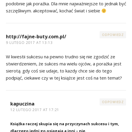
podobnie jak porażka. Dla mnie najważniejsze to jednak być
szczęśliwym. akceptować, kochać świat i siebie
ODPOWIEDZ
http://fajne-buty.com.pl/
9 LUTEGO 2017 AT 13:13
W kwestii sukcesu na pewno trudno się nie zgodzić ze
stwierdzeniem, że sukces ma wielu ojców, a porażka jest
sierotą. gdy coś sie udaje, to kazdy chce sie do tego
podpiąć, ciekawe czy w tej książce jest coś na ten temat?
ODPOWIEDZ
kapuczina
12 LUTEGO 2017 AT 17:21
Książka raczej skupia się na przyczynach sukcesu i tym,
dlaczego jedni go osiągają a inni – nie.