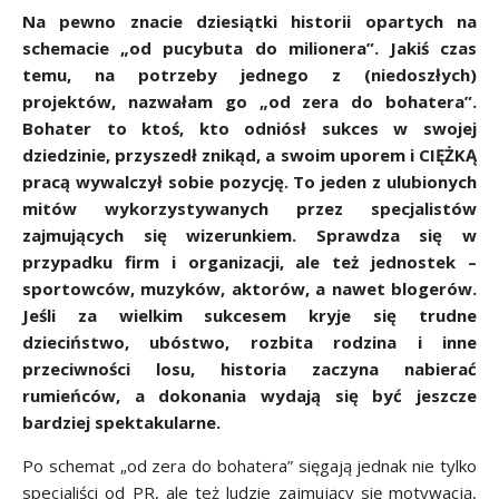
Na pewno znacie dziesiątki historii opartych na
schemacie „od pucybuta do milionera”. Jakiś czas
temu, na potrzeby jednego z (niedoszłych)
projektów, nazwałam go „od zera do bohatera”.
Bohater to ktoś, kto odniósł sukces w swojej
dziedzinie, przyszedł znikąd, a swoim uporem i CIĘŻKĄ
pracą wywalczył sobie pozycję. To jeden z ulubionych
mitów wykorzystywanych przez specjalistów
zajmujących się wizerunkiem. Sprawdza się w
przypadku firm i organizacji, ale też jednostek –
sportowców, muzyków, aktorów, a nawet blogerów.
Jeśli za wielkim sukcesem kryje się trudne
dzieciństwo, ubóstwo, rozbita rodzina i inne
przeciwności losu, historia zaczyna nabierać
rumieńców, a dokonania wydają się być jeszcze
bardziej spektakularne.
Po schemat „od zera do bohatera” sięgają jednak nie tylko
specjaliści od PR, ale też ludzie zajmujący się motywacją,