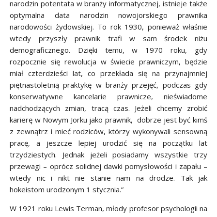
narodzin potentata w branży informatycznej, istnieje także
optymalna data narodzin nowojorskiego prawnika
narodowości żydowskiej. To rok 1930, ponieważ właśnie
wtedy przyszły prawnik trafi w sam środek niżu
demograficznego. Dzięki temu, w 1970 roku, gdy
rozpocznie się rewolucja w świecie prawniczym, będzie
miał czterdzieści lat, co przekłada się na przynajmniej
piętnastoletnią praktykę w branży przejęć, podczas gdy
konserwatywne kancelarie prawnicze, nieświadome
nadchodzących zmian, tracą czas. Jeżeli chcemy zrobić
karierę w Nowym Jorku jako prawnik, dobrze jest być kimś
z zewnątrz i mieć rodziców, którzy wykonywali sensowną
pracę, a jeszcze lepiej urodzić się na początku lat
trzydziestych. Jednak jeżeli posiadamy wszystkie trzy
przewagi – oprócz solidnej dawki pomysłowości i zapału –
wtedy nic i nikt nie stanie nam na drodze. Tak jak
hokeistom urodzonym 1 stycznia.”
W 1921 roku Lewis Terman, młody profesor psychologii na