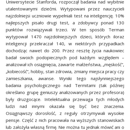
Uniwersytecie Stanforda, rozpoczął badania nad wybitnie
utalentowanymi dziećmi. Wytypowani przez nauczycieli
najzdolniejsi uczniowie wypełniali test na inteligencję. 10%
najlepszych pisało drugi test, a zdobywcy ponad 130
punktów rozwiązywali trzeci. W ten sposób Terman
wytypował 1470 najzdolniejszych dzieci, których iloraz
inteligencji przekraczał 140, w niektórych przypadkach
dochodząc nawet do 200. Przez resztę życia naukowiec
badał swoich podopiecznych pod każdym względem –
analizował ich osiągnięcia, zawarte małżeństwa, „męskość”,
„kobiecość”, hobby, stan zdrowia, zmiany miejsca pracy czy
zamieszkania, awanse. Wyniki tego najsłynniejszego
badania psychologicznego nad Termitami (tak później
określano grupę geniuszy analizowanych przez profesora)
były druzgocące. Intelektualna przewaga tych młodych
ludzi nad innymi okazała się być bez znaczenia.
Osiągnąwszy dorosłość, z reguły otrzymywali wysokie
pensje. Część z nich pracowała na wyższych stanowiskach
lub założyła własną firmę. Nie można tu jednak mówić ani o