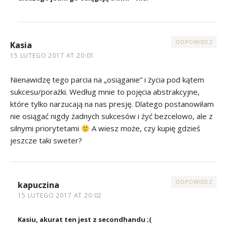
ODPOWIEDZ
Kasia
15 LUTEGO 2017 AT 20:01
Nienawidzę tego parcia na „osiąganie” i życia pod kątem
sukcesu/porażki. Według mnie to pojęcia abstrakcyjne,
które tylko narzucają na nas presję. Dlatego postanowiłam
nie osiągać nigdy żadnych sukcesów i żyć bezcelowo, ale z
silnymi priorytetami
A wiesz może, czy kupię gdzieś
jeszcze taki sweter?
ODPOWIEDZ
kapuczina
15 LUTEGO 2017 AT 20:02
Kasiu, akurat ten jest z secondhandu ;(