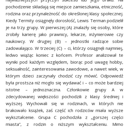
pochodzenie składają się miejsce zamieszkania, etniczność,
rodzina oraz przynależność do określonej klasy społecznej.
Kiedy Termity osiągnęły dorosłość, Lewis Terman podzielił
je na trzy grupy. W pierwszej (A) znalazły się osoby, które
zrobiły karierę jako prawnicy, lekarze, inżynierowie czy
naukowcy. W drugiej (B) – jednostki radzące sobie
zadowalająco. W trzeciej (C) – ci, którzy osiągnęli najmniej,
ledwo wiążąc koniec z końcem. Profesor analizował te
wyniki pod każdym względem, biorąc pod uwagę hobby,
seksualność, zainteresowania zawodowe, a nawet wiek, w
którym dzieci zaczynały chodzić czy mówić. Odpowiedź
była prostsza niż mogło się wydawać i – co może bardziej
istotne – jednoznaczna. Członkowie grupy A w
zdecydowanej większości pochodzili z klasy średniej i
wyższej. Wychowali się w rodzinach, w których nie
brakowało książek, zaś część ich rodziców miała wyższe
wykształcenie. Grupa C pochodziła z „gorszej części
miasta”, z rodzin o niższym wykształceniu. Mimo