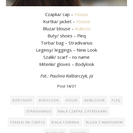
Czapka/ cap –
House
Kurtka/ jacket –
House
Bluza/ blouse –
Kukiczo
Buty/ shoes – Fleq
Torba/ bag – Stradivarius
Leginsy/ leggings – New Look
Szalik/ scarf – no name
Mitenki/ gloves – Bodylook
Fot.: Paulina Kalbarczyk, ja
Post 14/31
BODYSHOP
BODYLOOK
HOUSE
NEWLOOOK
FLEQ
STRADIVARIUS
BIAŁA CZAPKA Z PEREŁKAMI
PEREŁKI NA CZAPCE
BIAŁA TOREBKA
BLUZA Z NADRUKIEM