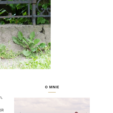
O MNIE
m,
ają