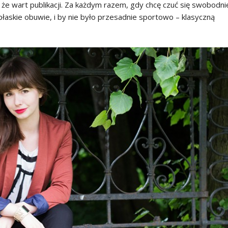
, że wart publikacji. Za każdym razem, gdy chcę czuć się swobodni
łaskie obuwie, i by nie było przesadnie sportowo – klasyczną