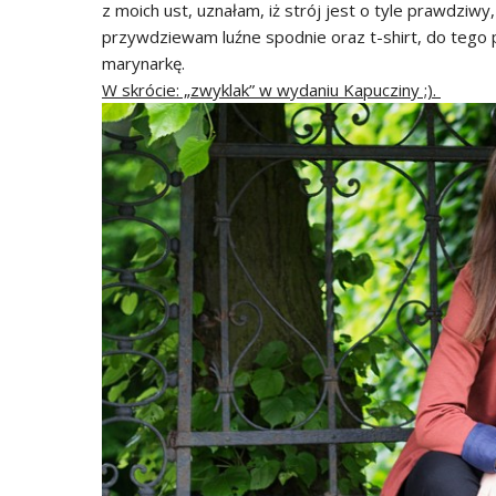
z moich ust, uznałam, iż strój jest o tyle prawdziwy
przywdziewam luźne spodnie oraz t-shirt, do tego p
marynarkę.
W skrócie: „zwyklak” w wydaniu Kapucziny ;).