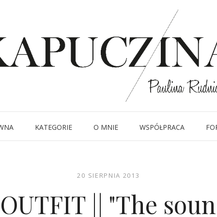
WNA
KATEGORIE
O MNIE
WSPÓŁPRACA
FO
20 SIERPNIA 2013
UTFIT || "The soun