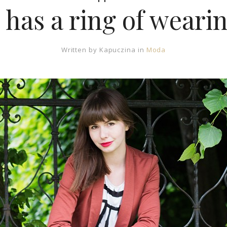
 has a ring of weari
Written by
Kapuczina
in
Moda