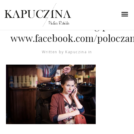
31 października 2013
Fot. Piotr Po³oczanski
www.redwedding.pl
www.facebook.com/poloczan
Written by
Kapuczina
in