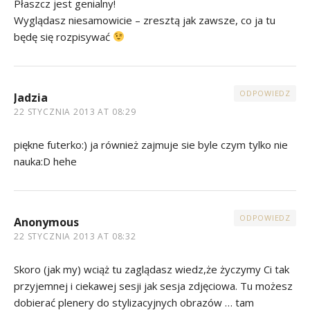
Płaszcz jest genialny!
Wyglądasz niesamowicie – zresztą jak zawsze, co ja tu
będę się rozpisywać
ODPOWIEDZ
Jadzia
22 STYCZNIA 2013 AT 08:29
piękne futerko:) ja również zajmuje sie byle czym tylko nie
nauka:D hehe
ODPOWIEDZ
Anonymous
22 STYCZNIA 2013 AT 08:32
Skoro (jak my) wciąż tu zaglądasz wiedz,że życzymy Ci tak
przyjemnej i ciekawej sesji jak sesja zdjęciowa. Tu możesz
dobierać plenery do stylizacyjnych obrazów … tam