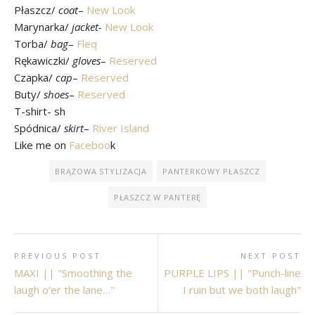
Płaszcz/
coat
–
New Look
Marynarka/
jacket-
New Look
Torba/
bag
–
Fleq
Rękawiczki/
gloves
–
Reserved
Czapka/
cap
–
Reserved
Buty/
shoes
–
Reserved
T-shirt- sh
Spódnica/
skirt
–
River Island
Like me on
Faceboo
k
BRĄZOWA STYLIZACJA
PANTERKOWY PŁASZCZ
PŁASZCZ W PANTERĘ
PREVIOUS POST
NEXT POST
MAXI || "Smoothing the
PURPLE LIPS || "Punch-line
laugh o’er the lane…"
I ruin but we both laugh"