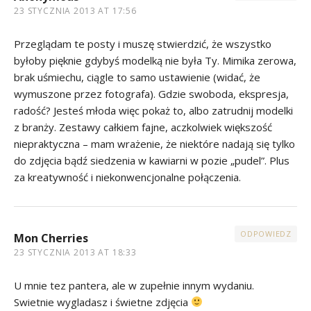
23 STYCZNIA 2013 AT 17:56
Przeglądam te posty i muszę stwierdzić, że wszystko
byłoby pięknie gdybyś modelką nie była Ty. Mimika zerowa,
brak uśmiechu, ciągle to samo ustawienie (widać, że
wymuszone przez fotografa). Gdzie swoboda, ekspresja,
radość? Jesteś młoda więc pokaż to, albo zatrudnij modelki
z branży. Zestawy całkiem fajne, aczkolwiek większość
niepraktyczna – mam wrażenie, że niektóre nadają się tylko
do zdjęcia bądź siedzenia w kawiarni w pozie „pudel”. Plus
za kreatywność i niekonwencjonalne połączenia.
ODPOWIEDZ
Mon Cherries
23 STYCZNIA 2013 AT 18:33
U mnie tez pantera, ale w zupełnie innym wydaniu.
Swietnie wygladasz i świetne zdjęcia