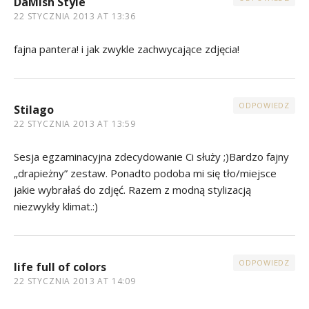
DaMish Style
22 STYCZNIA 2013 AT 13:36
fajna pantera! i jak zwykle zachwycające zdjęcia!
ODPOWIEDZ
Stilago
22 STYCZNIA 2013 AT 13:59
Sesja egzaminacyjna zdecydowanie Ci służy ;)Bardzo fajny
„drapieżny” zestaw. Ponadto podoba mi się tło/miejsce
jakie wybrałaś do zdjęć. Razem z modną stylizacją
niezwykły klimat.:)
ODPOWIEDZ
life full of colors
22 STYCZNIA 2013 AT 14:09