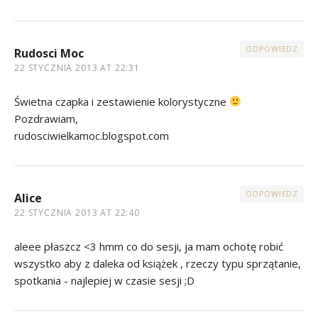
ODPOWIEDZ
Rudosci Moc
22 STYCZNIA 2013 AT 22:31
Świetna czapka i zestawienie kolorystyczne
Pozdrawiam,
rudosciwielkamoc.blogspot.com
ODPOWIEDZ
Alice
22 STYCZNIA 2013 AT 22:40
aleee płaszcz <3 hmm co do sesji, ja mam ochotę robić
wszystko aby z daleka od książek , rzeczy typu sprzątanie,
spotkania - najlepiej w czasie sesji ;D