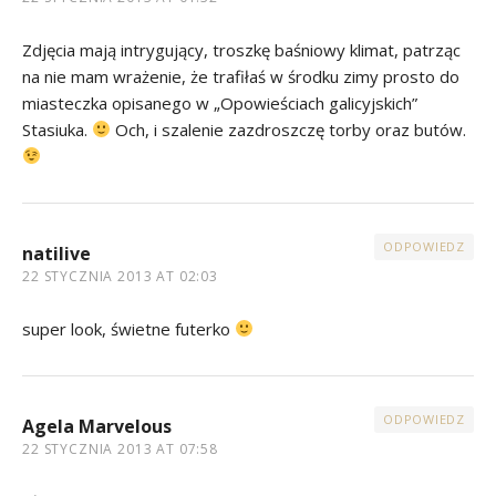
Zdjęcia mają intrygujący, troszkę baśniowy klimat, patrząc
na nie mam wrażenie, że trafiłaś w środku zimy prosto do
miasteczka opisanego w „Opowieściach galicyjskich”
Stasiuka.
Och, i szalenie zazdroszczę torby oraz butów.
ODPOWIEDZ
natilive
22 STYCZNIA 2013 AT 02:03
super look, świetne futerko
ODPOWIEDZ
Agela Marvelous
22 STYCZNIA 2013 AT 07:58