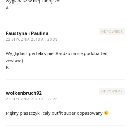
wyglądasz w niej zabójczo!
A.
ODPOWIEDZ
Faustyna i Paulina
22 STYCZNIA 2013 AT 20:38
Wyglądasz perfekcyjnie! Bardzo mi się podoba ten
zestaw:)
F.
ODPOWIEDZ
wolkenbruch92
22 STYCZNIA 2013 AT 21:26
Piękny płaszczyk i cały outfit super dopasowany