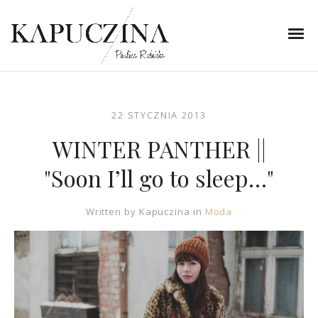
22 STYCZNIA 2013
WINTER PANTHER ||
"Soon I’ll go to sleep…"
Written by
Kapuczina
in
Moda