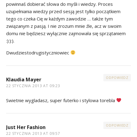
powinnaś dobierać słowa do myśli i wiedzy. Proces
uzupełniania wiedzy przed sesją jest tylko początkiem
tego co czeka Cię w każdym zawodzie … także tym
związanym z pasją. I nie zrozum mnie źle, acz w swoim
domu nie będziesz wyłącznie zajmowała się sprzątaniem
:):):).
Dwudziestodrugistyczniowiec
ODPOWIEDZ
Klaudia Mayer
22 STYCZNIA 2013 AT 09:23
Swietnie wygladasz, super futerko i stylowa torebla
ODPOWIEDZ
Just Her Fashion
22 STYCZNIA 2013 AT 09:57