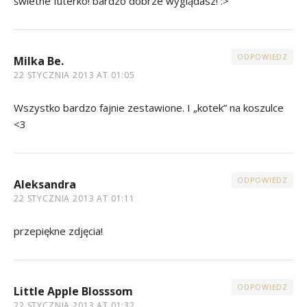
świetne futerko! bardzo dobrze wyglądasz! :>
ODPOWIEDZ
Milka Be.
22 STYCZNIA 2013 AT 01:05
Wszystko bardzo fajnie zestawione. I „kotek” na koszulce
<3
ODPOWIEDZ
Aleksandra
22 STYCZNIA 2013 AT 01:11
przepiękne zdjęcia!
ODPOWIEDZ
Little Apple Blosssom
22 STYCZNIA 2013 AT 01:32