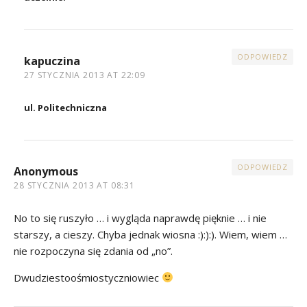
ODPOWIEDZ
kapuczina
27 STYCZNIA 2013 AT 22:09
ul. Politechniczna
ODPOWIEDZ
Anonymous
28 STYCZNIA 2013 AT 08:31
No to się ruszyło … i wygląda naprawdę pięknie … i nie
starszy, a cieszy. Chyba jednak wiosna :):):). Wiem, wiem …
nie rozpoczyna się zdania od „no”.
Dwudziestoośmiostyczniowiec