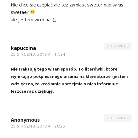
Nie chce się czepiać ale też zamiast sweter napisałaś
swetaer
ale jestem wredna :(„
ODPOWIEDZ
kapuczina
25 STYCZNIA 2013 AT 17:34
Nie traktuję tego w ten sposób. To literówki, które
wynikają z pośpiesznego pisania na klawiaturze i jestem
wdzięczna, że ktoś mnie uprzejmie o nich informuje.
Jeszcze raz dziękuję.
ODPOWIEDZ
Anonymous
25 STYCZNIA 2013 AT 20:25