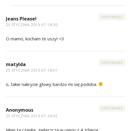
ODPOWIEDZ
Jeans Please!
25 STYCZNIA 2013 AT 19:20
O mamo, kocham te uszy! <3
ODPOWIEDZ
matylda
25 STYCZNIA 2013 AT 19:51
o, takie nakrycie głowy bardzo mi się podoba.
ODPOWIEDZ
Anonymous
25 STYCZNIA 2013 AT 20:02
Mnie ta czapka, zwłaszcza w ujęciu z 4 zdjęcia,