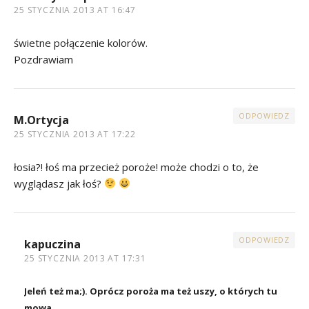
25 STYCZNIA 2013 AT 16:47
świetne połączenie kolorów.
Pozdrawiam
ODPOWIEDZ
M.Ortycja
25 STYCZNIA 2013 AT 17:22
łosia?! łoś ma przecież poroże! może chodzi o to, że
wyglądasz jak łoś?
ODPOWIEDZ
kapuczina
25 STYCZNIA 2013 AT 17:31
Jeleń też ma;). Oprócz poroża ma też uszy, o których tu
mowa.