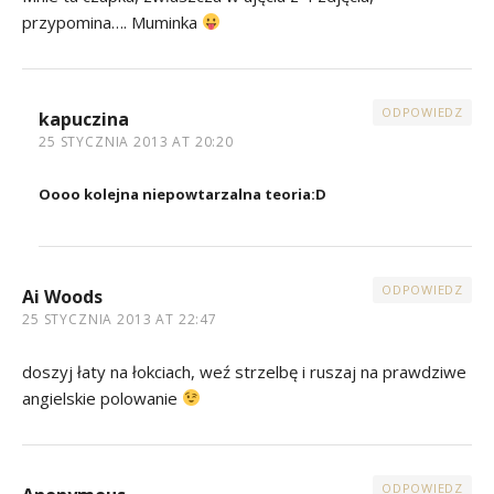
przypomina…. Muminka
ODPOWIEDZ
kapuczina
25 STYCZNIA 2013 AT 20:20
Oooo kolejna niepowtarzalna teoria:D
ODPOWIEDZ
Ai Woods
25 STYCZNIA 2013 AT 22:47
doszyj łaty na łokciach, weź strzelbę i ruszaj na prawdziwe
angielskie polowanie
ODPOWIEDZ