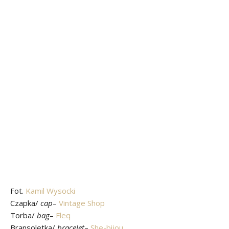
Fot.
Kamil Wysocki
Czapka/
cap
–
Vintage Shop
Torba/
bag
–
Fleq
Bransoletka/
bracelet
–
She-bijou