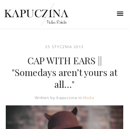
25 STYCZNIA 2013
CAP WITH EARS ||
"Somedays aren’t yours at
all…"
Written by
Kapuczina
in
Moda