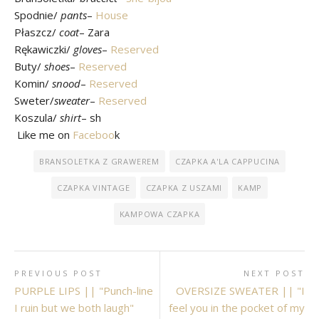
Spodnie/
pants
–
House
Płaszcz/
coat
– Zara
Rękawiczki/
gloves
–
Reserved
Buty/
shoes
–
Reserved
Komin/
snood
–
Reserved
Sweter/
sweater
–
Reserved
Koszula/
shirt
– sh
Like me on
Faceboo
k
BRANSOLETKA Z GRAWEREM
CZAPKA A'LA CAPPUCINA
CZAPKA VINTAGE
CZAPKA Z USZAMI
KAMP
KAMPOWA CZAPKA
PREVIOUS POST
NEXT POST
PURPLE LIPS || "Punch-line
OVERSIZE SWEATER || "I
I ruin but we both laugh"
feel you in the pocket of my