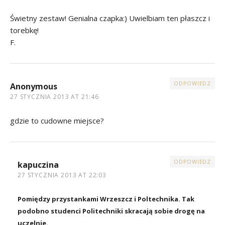
Świetny zestaw! Genialna czapka:) Uwielbiam ten płaszcz i
torebkę!
F.
ODPOWIEDZ
Anonymous
27 STYCZNIA 2013 AT 21:46
gdzie to cudowne miejsce?
ODPOWIEDZ
kapuczina
27 STYCZNIA 2013 AT 22:03
Pomiędzy przystankami Wrzeszcz i Poltechnika. Tak
podobno studenci Politechniki skracają sobie drogę na
uczelnie.