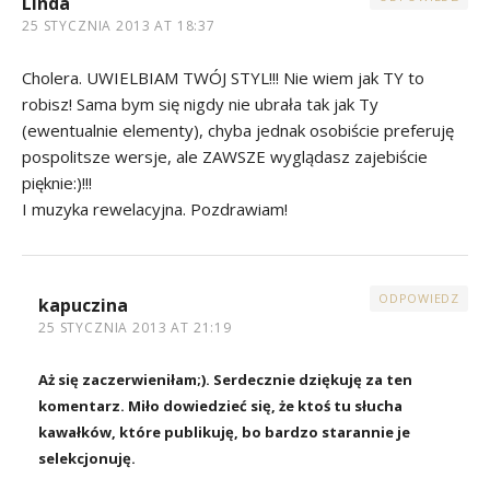
Linda
25 STYCZNIA 2013 AT 18:37
Cholera. UWIELBIAM TWÓJ STYL!!! Nie wiem jak TY to
robisz! Sama bym się nigdy nie ubrała tak jak Ty
(ewentualnie elementy), chyba jednak osobiście preferuję
pospolitsze wersje, ale ZAWSZE wyglądasz zajebiście
pięknie:)!!!
I muzyka rewelacyjna. Pozdrawiam!
ODPOWIEDZ
kapuczina
25 STYCZNIA 2013 AT 21:19
Aż się zaczerwieniłam;). Serdecznie dziękuję za ten
komentarz. Miło dowiedzieć się, że ktoś tu słucha
kawałków, które publikuję, bo bardzo starannie je
selekcjonuję.