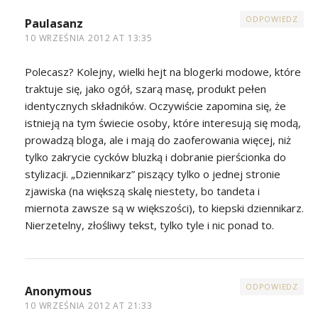
ODPOWIEDZ
Paulasanz
10 WRZEŚNIA 2012 AT 13:35
Polecasz? Kolejny, wielki hejt na blogerki modowe, które
traktuje się, jako ogół, szarą masę, produkt pełen
identycznych składników. Oczywiście zapomina się, że
istnieją na tym świecie osoby, które interesują się modą,
prowadzą bloga, ale i mają do zaoferowania więcej, niż
tylko zakrycie cycków bluzką i dobranie pierścionka do
stylizacji. „Dziennikarz” piszący tylko o jednej stronie
zjawiska (na większą skalę niestety, bo tandeta i
miernota zawsze są w większości), to kiepski dziennikarz.
Nierzetelny, złośliwy tekst, tylko tyle i nic ponad to.
ODPOWIEDZ
Anonymous
10 WRZEŚNIA 2012 AT 21:33