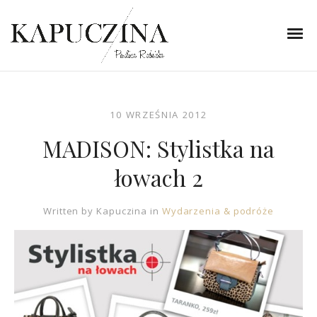
10 WRZEŚNIA 2012
MADISON: Stylistka na
łowach 2
Written by
Kapuczina
in
Wydarzenia & podróże