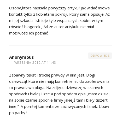
Osoba,która napisała powyższy artykuł jak widać miewa
kontakt tylko z kobietami pokroju który sama opisuje. Aż
mi jej szkoda. Istnieje tyle wspaniałych kobiet w tym
również blogerek , żal że autor artykułu nie miał
możliwości ich poznać.
ODPOWIEDZ
Anonymous
11 WRZEŚNIA 2012 AT 11:43
Zabawny tekst i trochę prawdy w nim jest. Blogi
dziewcząt które nie mają komletnie nic do zaoferowania
to prawdziwa plaga. Na zdjęciu dziewczę w czarnych
spodniach i białej luzce a pod spodem opis „mam dzisiaj
na sobie czarne spodnie firmy jakiejś tam i biały tiszert
innej”. A poniżej komentarze zachwyconych fanek. Ubaw
po pachy !