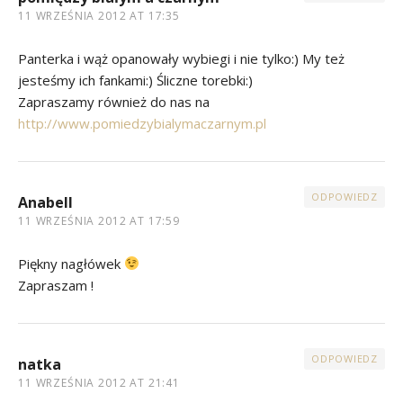
11 WRZEŚNIA 2012 AT 17:35
Panterka i wąż opanowały wybiegi i nie tylko:) My też
jesteśmy ich fankami:) Śliczne torebki:)
Zapraszamy również do nas na
http://www.pomiedzybialymaczarnym.pl
ODPOWIEDZ
Anabell
11 WRZEŚNIA 2012 AT 17:59
Piękny nagłówek
Zapraszam !
ODPOWIEDZ
natka
11 WRZEŚNIA 2012 AT 21:41