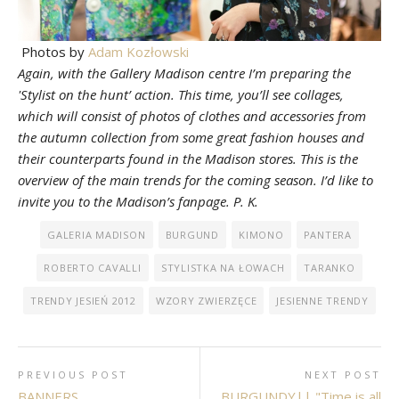
Photos by
Adam Kozłowski
Again, with the Gallery Madison centre I’m preparing the
'Stylist on the hunt’ action. This time, you’ll see collages,
which will consist of photos of clothes and accessories from
the autumn collection from some great fashion houses and
their counterparts found in the Madison stores. This is the
overview of the main trends for the coming season. I’d like to
invite you to the Madison’s fanpage. P. K.
GALERIA MADISON
BURGUND
KIMONO
PANTERA
ROBERTO CAVALLI
STYLISTKA NA ŁOWACH
TARANKO
TRENDY JESIEŃ 2012
WZORY ZWIERZĘCE
JESIENNE TRENDY
PREVIOUS POST
NEXT POST
BANNERS
BURGUNDY|| "Time is all