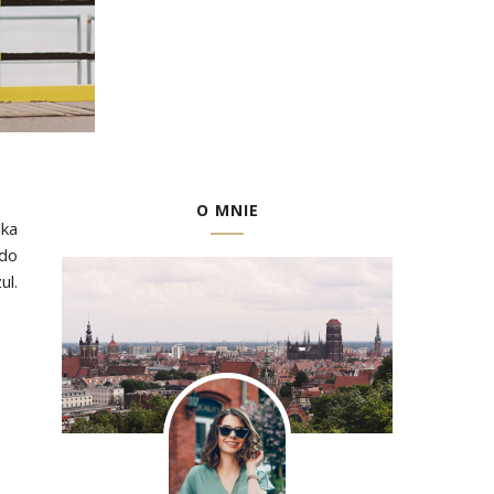
O MNIE
lka
 do
ul.