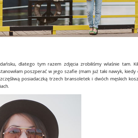
dańsku, dlatego tym razem zdjęcia zrobiliśmy właśnie tam. Ki
stanowiłam poszperać w jego szafie (mam już taki nawyk, kiedy
częśliwą posiadaczką trzech bransoletek i dwóch męskich kosz
iach.