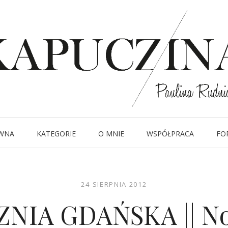
WNA
KATEGORIE
O MNIE
WSPÓŁPRACA
FO
24 SIERPNIA 2012
NIA GDAŃSKA || N