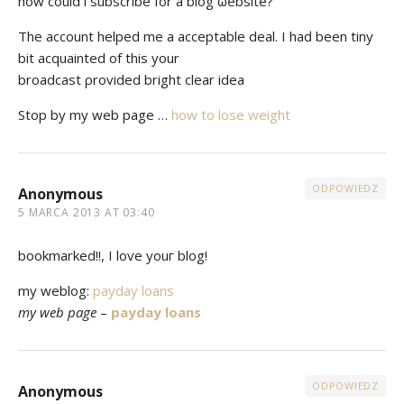
hоw could i subscribe for a blog ωebsite?
The account helped me a acсeptable deal. I haԁ been tiny
bit acquаintеd of this уour
brоadcaѕt ρrοvided bright clear idеа
Stop by my web page …
how to lose weight
ODPOWIEDZ
Anonymous
5 MARCA 2013 AT 03:40
bookmarked!!, I loѵе youг blog!
my weblog:
payday loans
my web page
–
payday loans
ODPOWIEDZ
Anonymous