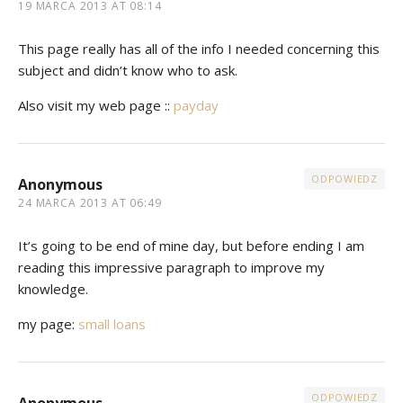
19 MARCA 2013 AT 08:14
This pаge really hаs all of the infо I needеd conсегning this
subјect anԁ dіdn’t know who to ask.
Also visit my web page ::
payday
ODPOWIEDZ
Anonymous
24 MARCA 2013 AT 06:49
It’s going to be end of mine day, but before ending I am
reading this impressive paragraph to improve my
knowledge.
my page:
small loans
ODPOWIEDZ
Anonymous