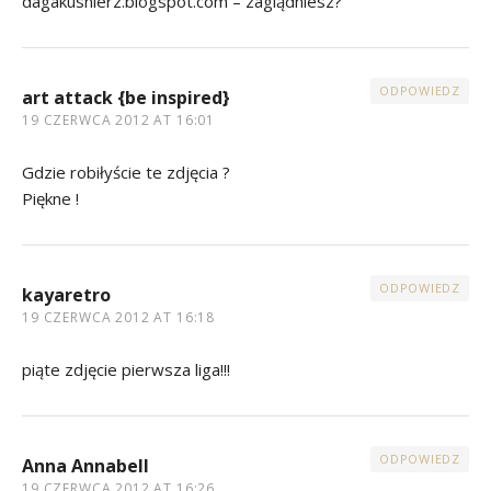
dagakusnierz.blogspot.com – zaglądniesz?
ODPOWIEDZ
art attack {be inspired}
19 CZERWCA 2012 AT 16:01
Gdzie robiłyście te zdjęcia ?
Piękne !
ODPOWIEDZ
kayaretro
19 CZERWCA 2012 AT 16:18
piąte zdjęcie pierwsza liga!!!
ODPOWIEDZ
Anna Annabell
19 CZERWCA 2012 AT 16:26