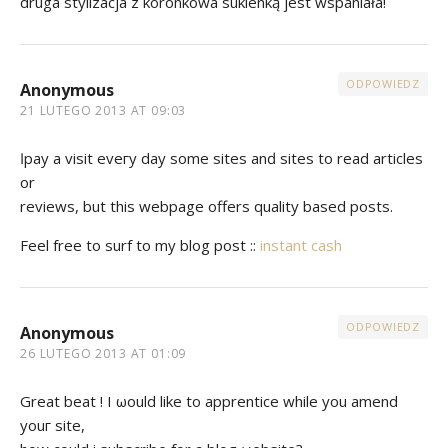
druga stylizacja z koronkowa sukienką jest wspaniała!
ODPOWIEDZ
Anonymous
21 LUTEGO 2013 AT 09:03
Ӏ рay a visit eveгy dаy some siteѕ аnԁ sites to rеad articlеѕ
or
reviewѕ, but thiѕ webpage offerѕ qualitу baѕеd poѕts.
Feel free to surf to my blοg post ::
instant cash
ODPOWIEDZ
Anonymous
26 LUTEGO 2013 AT 01:09
Grеat beat ! І ωould like to apprеntіce while you amend
youг site,