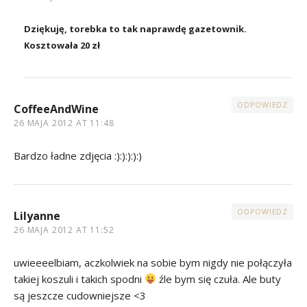
Dziękuję, torebka to tak naprawdę gazetownik.
Kosztowała 20 zł
ODPOWIEDZ
CoffeeAndWine
26 MAJA 2012 AT 11:48
Bardzo ładne zdjęcia :):):):):)
ODPOWIEDZ
Lilyanne
26 MAJA 2012 AT 11:52
uwieeeelbiam, aczkolwiek na sobie bym nigdy nie połączyła
takiej koszuli i takich spodni
źle bym się czuła. Ale buty
są jeszcze cudowniejsze <3