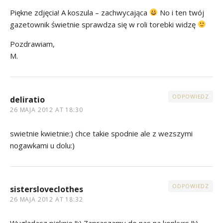
Piękne zdjęcia! A koszula – zachwycająca
No i ten twój
gazetownik świetnie sprawdza się w roli torebki widzę
Pozdrawiam,
M.
ODPOWIEDZ
deliratio
26 MAJA 2012 AT 18:30
swietnie kwietnie:) chce takie spodnie ale z wezszymi
nogawkami u dolu:)
ODPOWIEDZ
sistersloveclothes
26 MAJA 2012 AT 18:32
Wyglądasz pięknie !!:) Zapraszamy do nas na konkurs !!:)