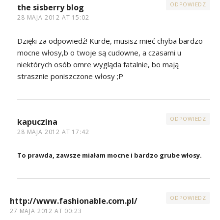
ODPOWIEDZ
the sisberry blog
28 MAJA 2012 AT 15:02
Dzięki za odpowiedź! Kurde, musisz mieć chyba bardzo
mocne włosy,b o twoje są cudowne, a czasami u
niektórych osób omre wygląda fatalnie, bo mają
strasznie poniszczone włosy ;P
ODPOWIEDZ
kapuczina
28 MAJA 2012 AT 17:42
To prawda, zawsze miałam mocne i bardzo grube włosy.
ODPOWIEDZ
http://www.fashionable.com.pl/
27 MAJA 2012 AT 00:23