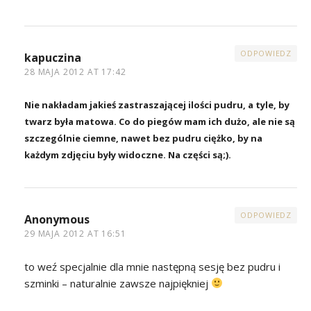
ODPOWIEDZ
kapuczina
28 MAJA 2012 AT 17:42
Nie nakładam jakieś zastraszającej ilości pudru, a tyle, by
twarz była matowa. Co do piegów mam ich dużo, ale nie są
szczególnie ciemne, nawet bez pudru ciężko, by na
każdym zdjęciu były widoczne. Na części są;).
ODPOWIEDZ
Anonymous
29 MAJA 2012 AT 16:51
to weź specjalnie dla mnie następną sesję bez pudru i
szminki – naturalnie zawsze najpiękniej