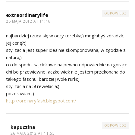
ODPOWIEDZ
extraordinarylife
26 MAJA 2012 AT 11:46
najbardziej rzuca się w oczy torebka;) mogłabyś zdradzić
jej cenę?:)
stylizacja jest super idealnie skomponowana, w zgodzie z
natura;)
co do spodni są ciekawe na pewno odpowiednie na gorące
dni bo przewiewne, aczkolwiek nie jestem przekonana do
takiego fasonu, bardziej wole rurki;)
stylizacja na 5! rewelacja;)
pozdrawiam;)
http://ordinaryfash.blogspot.com/
ODPOWIEDZ
kapuczina
26 MAJA 2012 AT 11:55