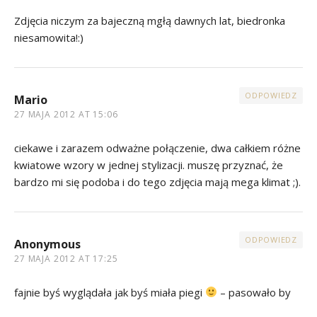
Zdjęcia niczym za bajeczną mgłą dawnych lat, biedronka
niesamowita!:)
ODPOWIEDZ
Mario
27 MAJA 2012 AT 15:06
ciekawe i zarazem odważne połączenie, dwa całkiem różne
kwiatowe wzory w jednej stylizacji. muszę przyznać, że
bardzo mi się podoba i do tego zdjęcia mają mega klimat ;).
ODPOWIEDZ
Anonymous
27 MAJA 2012 AT 17:25
fajnie byś wyglądała jak byś miała piegi
– pasowało by