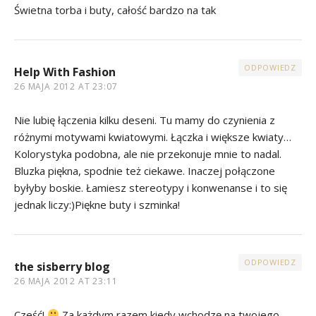
Świetna torba i buty, całość bardzo na tak
ODPOWIEDZ
Help With Fashion
26 MAJA 2012 AT 23:07
Nie lubię łączenia kilku deseni. Tu mamy do czynienia z
różnymi motywami kwiatowymi. Łączka i większe kwiaty…
Kolorystyka podobna, ale nie przekonuje mnie to nadal.
Bluzka piękna, spodnie też ciekawe. Inaczej połączone
byłyby boskie. Łamiesz stereotypy i konwenanse i to się
jednak liczy:)Piękne buty i szminka!
ODPOWIEDZ
the sisberry blog
26 MAJA 2012 AT 23:11
Cześć!
Za każdym razem kiedy wchodzę na twojego