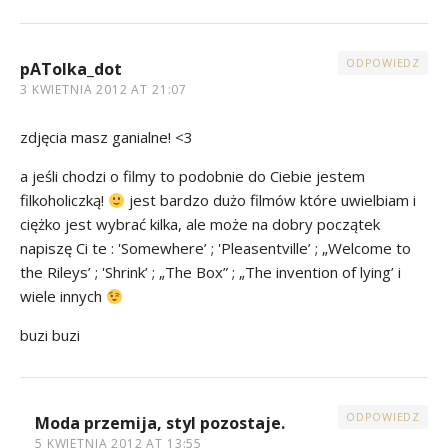
ODPOWIEDZ
pATolka_dot
3 KWIETNIA 2012 AT 21:07
zdjęcia masz ganialne! <3
a jeśli chodzi o filmy to podobnie do Ciebie jestem
filkoholiczką!
jest bardzo dużo filmów które uwielbiam i
ciężko jest wybrać kilka, ale może na dobry początek
napiszę Ci te : 'Somewhere’ ; 'Pleasentville’ ; „Welcome to
the Rileys’ ; 'Shrink’ ; „The Box” ; „The invention of lying’ i
wiele innych
buzi buzi
ODPOWIEDZ
Moda przemija, styl pozostaje.
5 KWIETNIA 2012 AT 13:55