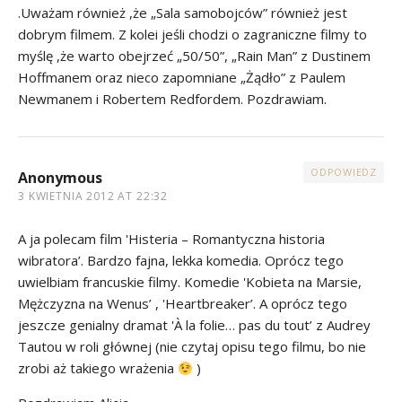
.Uważam również ,że „Sala samobojców” również jest
dobrym filmem. Z kolei jeśli chodzi o zagraniczne filmy to
myślę ,że warto obejrzeć „50/50”, „Rain Man” z Dustinem
Hoffmanem oraz nieco zapomniane „Żądło” z Paulem
Newmanem i Robertem Redfordem. Pozdrawiam.
ODPOWIEDZ
Anonymous
3 KWIETNIA 2012 AT 22:32
A ja polecam film 'Histeria – Romantyczna historia
wibratora’. Bardzo fajna, lekka komedia. Oprócz tego
uwielbiam francuskie filmy. Komedie 'Kobieta na Marsie,
Mężczyzna na Wenus’ , 'Heartbreaker’. A oprócz tego
jeszcze genialny dramat 'À la folie… pas du tout’ z Audrey
Tautou w roli głównej (nie czytaj opisu tego filmu, bo nie
zrobi aż takiego wrażenia
)