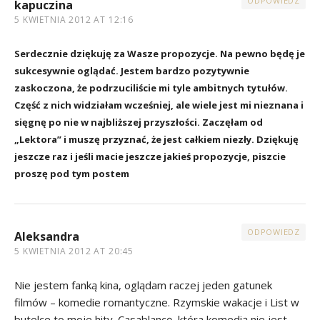
ODPOWIEDZ
kapuczina
5 KWIETNIA 2012 AT 12:16
Serdecznie dziękuję za Wasze propozycje. Na pewno będę je
sukcesywnie oglądać. Jestem bardzo pozytywnie
zaskoczona, że podrzuciliście mi tyle ambitnych tytułów.
Część z nich widziałam wcześniej, ale wiele jest mi nieznana i
sięgnę po nie w najbliższej przyszłości. Zaczęłam od
„Lektora” i muszę przyznać, że jest całkiem niezły. Dziękuję
jeszcze raz i jeśli macie jeszcze jakieś propozycje, piszcie
proszę pod tym postem
ODPOWIEDZ
Aleksandra
5 KWIETNIA 2012 AT 20:45
Nie jestem fanką kina, oglądam raczej jeden gatunek
filmów – komedie romantyczne. Rzymskie wakacje i List w
butelce to moje hity. Casablancę, która komedią nie jest