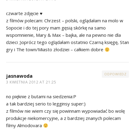
czwarte zdjęcie ♥
z filmów polecam: Chrzest – polski, oglądałam na molo w
Sopocie i do tej pory mam gęsią skórkę na samo
wspomnienie, Mary & Max – bajka, ale na pewno nie dla
dzieci ;)oprócz tego oglądałam ostatnio Czarną księgę, Stan
gry i The town/Miasto złodziei – całkiem dobre
ODPOWIEDZ
jasnawoda
3 KWIETNIA 2012 AT 21:25
no pięknie z butami na siedzenia:P
a tak bardziej serio to legginsy super:)
z filmów nie wiem czy się powinnam wypowiadać bo wolę
produkcje niekomercyjne, a z bardziej znanych polecam
filmy Almodovara