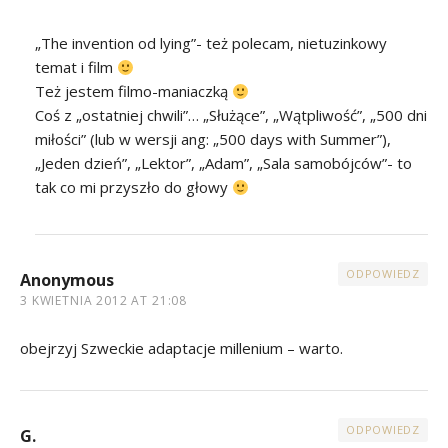
„The invention od lying”- też polecam, nietuzinkowy
temat i film
Też jestem filmo-maniaczką
Coś z „ostatniej chwili”… „Służące”, „Wątpliwość”, „500 dni
miłości” (lub w wersji ang: „500 days with Summer”),
„Jeden dzień”, „Lektor”, „Adam”, „Sala samobójców”- to
tak co mi przyszło do głowy
ODPOWIEDZ
Anonymous
3 KWIETNIA 2012 AT 21:08
obejrzyj Szweckie adaptacje millenium – warto.
ODPOWIEDZ
G.