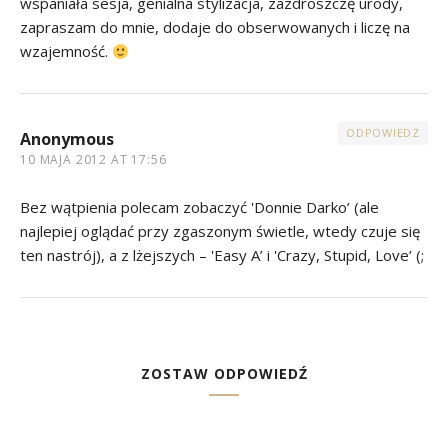
wspaniała sesja, genialna stylizacja, zazdroszczę urody,
zapraszam do mnie, dodaje do obserwowanych i liczę na
wzajemność.
ODPOWIEDZ
Anonymous
10 MAJA 2012 AT 17:56
Bez wątpienia polecam zobaczyć 'Donnie Darko’ (ale
najlepiej oglądać przy zgaszonym świetle, wtedy czuje się
ten nastrój), a z lżejszych – 'Easy A’ i 'Crazy, Stupid, Love’ (;
ZOSTAW ODPOWIEDŹ