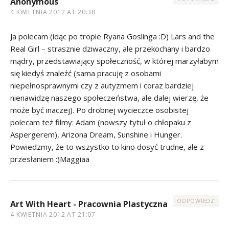
Anonymous
4 KWIETNIA 2012 AT 20:38
Ja polecam (idąc po tropie Ryana Goslinga :D) Lars and the
Real Girl – strasznie dziwaczny, ale przekochany i bardzo
mądry, przedstawiający społeczność, w której marzyłabym
się kiedyś znaleźć (sama pracuję z osobami
niepełnosprawnymi czy z autyzmem i coraz bardziej
nienawidzę naszego społeczeństwa, ale dalej wierzę, że
może być inaczej). Po drobnej wycieczce osobistej
polecam też filmy: Adam (nowszy tytuł o chłopaku z
Aspergerem), Arizona Dream, Sunshine i Hunger.
Powiedzmy, że to wszystko to kino dosyć trudne, ale z
przesłaniem :)Maggiaa
ODPOWIEDZ
Art With Heart - Pracownia Plastyczna
4 KWIETNIA 2012 AT 21:07