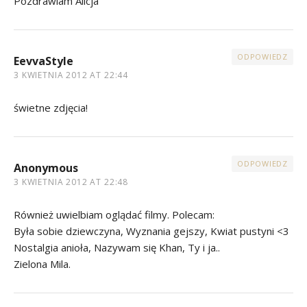
Pozdrawiam Alicja
ODPOWIEDZ
EevvaStyle
3 KWIETNIA 2012 AT 22:44
świetne zdjęcia!
ODPOWIEDZ
Anonymous
3 KWIETNIA 2012 AT 22:48
Również uwielbiam oglądać filmy. Polecam:
Była sobie dziewczyna, Wyznania gejszy, Kwiat pustyni <3
Nostalgia anioła, Nazywam się Khan, Ty i ja..
Zielona Mila.