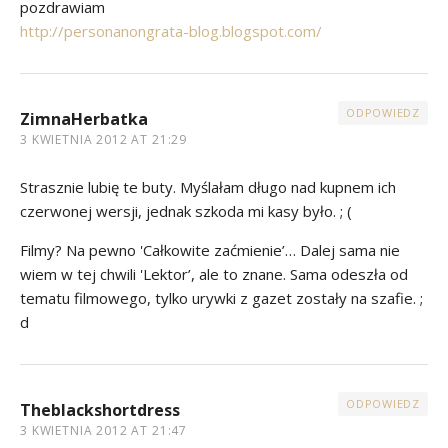
pozdrawiam
http://personanongrata-blog.blogspot.com/
ODPOWIEDZ
ZimnaHerbatka
3 KWIETNIA 2012 AT 21:29
Strasznie lubię te buty. Myślałam długo nad kupnem ich
czerwonej wersji, jednak szkoda mi kasy było. ; (
Filmy? Na pewno 'Całkowite zaćmienie’… Dalej sama nie
wiem w tej chwili 'Lektor’, ale to znane. Sama odeszła od
tematu filmowego, tylko urywki z gazet zostały na szafie. ;
d
ODPOWIEDZ
Theblackshortdress
3 KWIETNIA 2012 AT 21:47