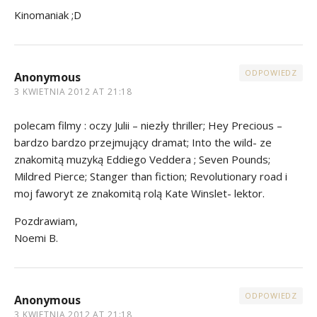
Kinomaniak ;D
ODPOWIEDZ
Anonymous
3 KWIETNIA 2012 AT 21:18
polecam filmy : oczy Julii – niezły thriller; Hey Precious –
bardzo bardzo przejmujący dramat; Into the wild- ze
znakomitą muzyką Eddiego Veddera ; Seven Pounds;
Mildred Pierce; Stanger than fiction; Revolutionary road i
moj faworyt ze znakomitą rolą Kate Winslet- lektor.
Pozdrawiam,
Noemi B.
ODPOWIEDZ
Anonymous
3 KWIETNIA 2012 AT 21:18