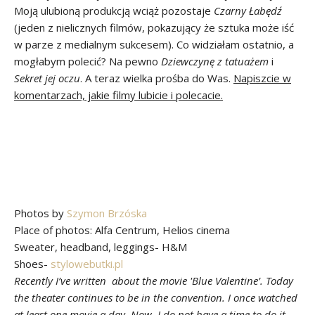
Moją ulubioną produkcją wciąż pozostaje
Czarny Łabędź
(jeden z nielicznych filmów, pokazujący że sztuka może iść
w parze z medialnym sukcesem). Co widziałam ostatnio, a
mogłabym polecić? Na pewno
Dziewczynę z tatuażem
i
Sekret jej oczu
. A teraz wielka prośba do Was.
Napiszcie w
komentarzach, jakie filmy lubicie i polecacie.
Photos by
Szymon Brzóska
Place of photos: Alfa Centrum, Helios cinema
Sweater, headband, leggings- H&M
Shoes-
stylowebutki.pl
Recently I’ve written about the movie 'Blue Valentine’. Today
the theater continues to be in the convention. I once watched
at least one movie a day. Now, I do not have a time to do it,