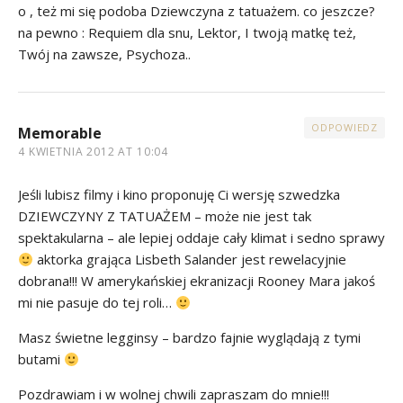
o , też mi się podoba Dziewczyna z tatuażem. co jeszcze?
na pewno : Requiem dla snu, Lektor, I twoją matkę też,
Twój na zawsze, Psychoza..
ODPOWIEDZ
Memorable
4 KWIETNIA 2012 AT 10:04
Jeśli lubisz filmy i kino proponuję Ci wersję szwedzka
DZIEWCZYNY Z TATUAŻEM – może nie jest tak
spektakularna – ale lepiej oddaje cały klimat i sedno sprawy
aktorka grająca Lisbeth Salander jest rewelacyjnie
dobrana!!! W amerykańskiej ekranizacji Rooney Mara jakoś
mi nie pasuje do tej roli…
Masz świetne legginsy – bardzo fajnie wyglądają z tymi
butami
Pozdrawiam i w wolnej chwili zapraszam do mnie!!!