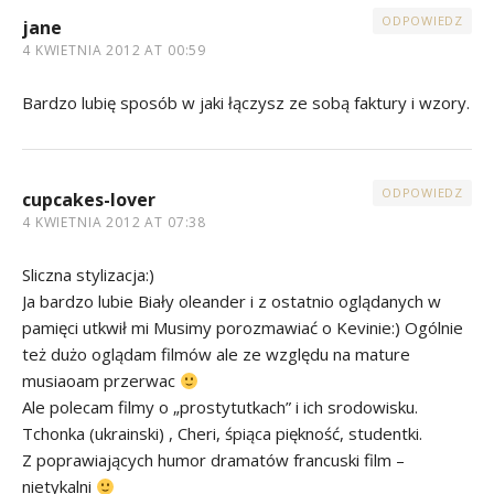
ODPOWIEDZ
jane
4 KWIETNIA 2012 AT 00:59
Bardzo lubię sposób w jaki łączysz ze sobą faktury i wzory.
ODPOWIEDZ
cupcakes-lover
4 KWIETNIA 2012 AT 07:38
Sliczna stylizacja:)
Ja bardzo lubie Biały oleander i z ostatnio oglądanych w
pamięci utkwił mi Musimy porozmawiać o Kevinie:) Ogólnie
też dużo oglądam filmów ale ze względu na mature
musiaoam przerwac
Ale polecam filmy o „prostytutkach” i ich srodowisku.
Tchonka (ukrainski) , Cheri, śpiąca piękność, studentki.
Z poprawiających humor dramatów francuski film –
nietykalni