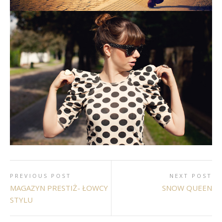
PREVIOUS POST
NEXT POST
MAGAZYN PRESTIŻ- ŁOWCY
SNOW QUEEN
STYLU