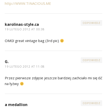
http://WWW.TINACIOUS.ME
ODPOWIEDZ
karolinas-style.ca
19 LUTEGO 2012 AT 00:38
OMG! great vintage bag (3rd pic)
ODPOWIEDZ
G.
19 LUTEGO 2012 AT 11:08
Przez pierwsze zdjęcie jeszcze bardziej zachciało mi się iść
na łyżwy
ODPOWIEDZ
a medallion