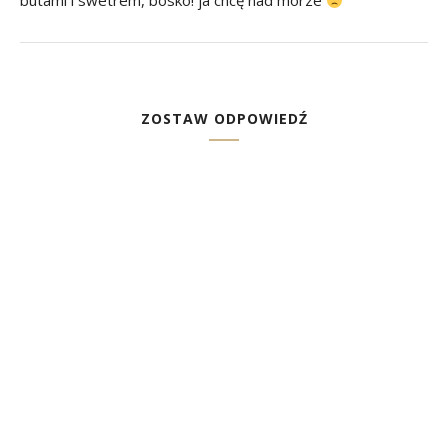
butami i swetrem, bosko! ja chcę nad morze
ZOSTAW ODPOWIEDŹ