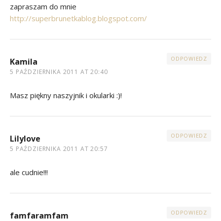
zapraszam do mnie
http://superbrunetkablog.blogspot.com/
ODPOWIEDZ
Kamila
5 PAŹDZIERNIKA 2011 AT 20:40
Masz piękny naszyjnik i okularki :)!
ODPOWIEDZ
Lilylove
5 PAŹDZIERNIKA 2011 AT 20:57
ale cudnie!!!
ODPOWIEDZ
famfaramfam