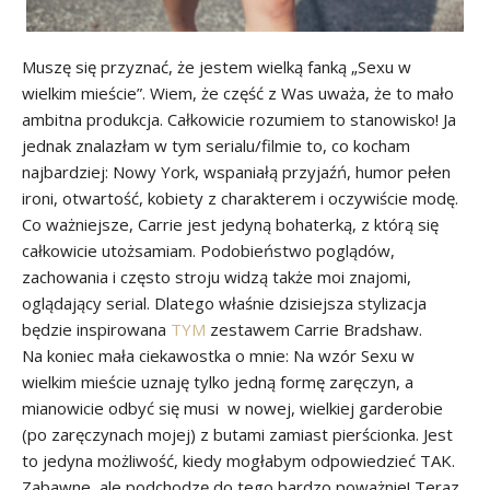
Muszę się przyznać, że jestem wielką fanką „Sexu w
wielkim mieście”. Wiem, że część z Was uważa, że to mało
ambitna produkcja. Całkowicie rozumiem to stanowisko! Ja
jednak znalazłam w tym serialu/filmie to, co kocham
najbardziej: Nowy York, wspaniałą przyjaźń, humor pełen
ironi, otwartość, kobiety z charakterem i oczywiście modę.
Co ważniejsze, Carrie jest jedyną bohaterką, z którą się
całkowicie utożsamiam. Podobieństwo poglądów,
zachowania i często stroju widzą także moi znajomi,
oglądający serial. Dlatego właśnie dzisiejsza stylizacja
będzie inspirowana
TYM
zestawem Carrie Bradshaw.
Na koniec mała ciekawostka o mnie: Na wzór Sexu w
wielkim mieście uznaję tylko jedną formę zaręczyn, a
mianowicie odbyć się musi w nowej, wielkiej garderobie
(po zaręczynach mojej) z butami zamiast pierścionka. Jest
to jedyna możliwość, kiedy mogłabym odpowiedzieć TAK.
Zabawne, ale podchodzę do tego bardzo poważnie! Teraz