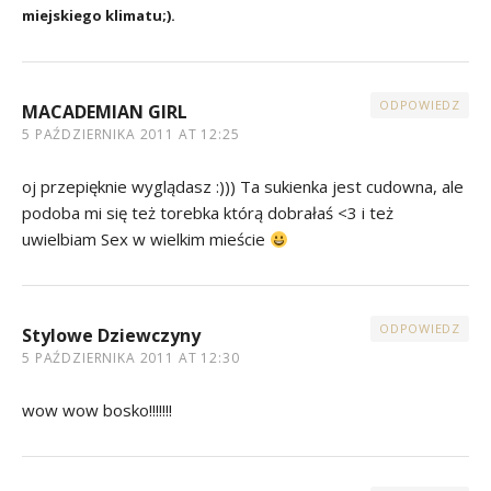
miejskiego klimatu;).
ODPOWIEDZ
MACADEMIAN GIRL
5 PAŹDZIERNIKA 2011 AT 12:25
oj przepięknie wyglądasz :))) Ta sukienka jest cudowna, ale
podoba mi się też torebka którą dobrałaś <3 i też
uwielbiam Sex w wielkim mieście
ODPOWIEDZ
Stylowe Dziewczyny
5 PAŹDZIERNIKA 2011 AT 12:30
wow wow bosko!!!!!!!