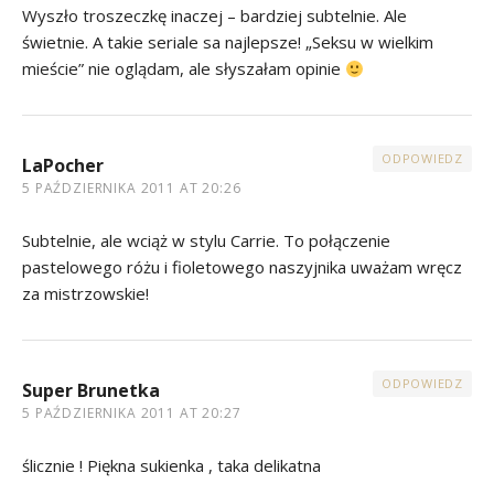
Wyszło troszeczkę inaczej – bardziej subtelnie. Ale
świetnie. A takie seriale sa najlepsze! „Seksu w wielkim
mieście” nie oglądam, ale słyszałam opinie
ODPOWIEDZ
LaPocher
5 PAŹDZIERNIKA 2011 AT 20:26
Subtelnie, ale wciąż w stylu Carrie. To połączenie
pastelowego różu i fioletowego naszyjnika uważam wręcz
za mistrzowskie!
ODPOWIEDZ
Super Brunetka
5 PAŹDZIERNIKA 2011 AT 20:27
ślicznie ! Piękna sukienka , taka delikatna