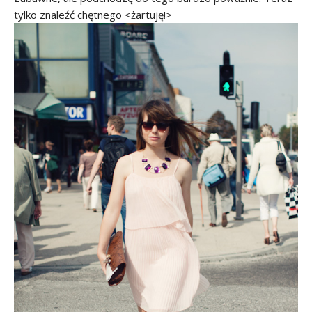
tylko znaleźć chętnego <żartuję!>