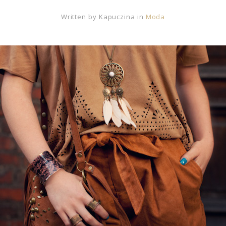
Written by
Kapuczina
in
Moda