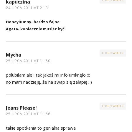
kapuczina
24 LIPCA 2011 AT 21:31
HoneyBunny- bardzo fajne
Agata- koniecznie musisz być
ODPOWIEDZ
Mycha
25 LIPCA 2011 AT 11:50
polubiłam ale i tak jakoś mi info umknęło :c
no mam nadzieję, że na swap się załapię ; )
ODPOWIEDZ
Jeans Please!
25 LIPCA 2011 AT 11:56
takie spotkania to genialna sprawa