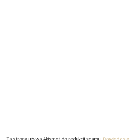
Ta strona używa Akismet do redukcji spamu.
Dowiedz się,