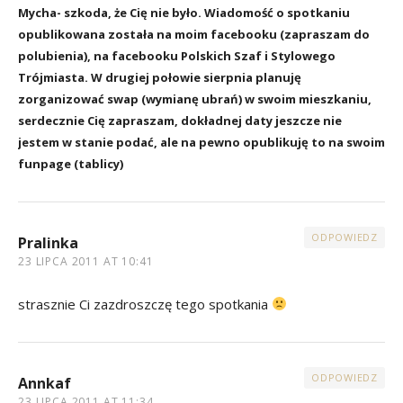
Mycha- szkoda, że Cię nie było. Wiadomość o spotkaniu
opublikowana została na moim facebooku (zapraszam do
polubienia), na facebooku Polskich Szaf i Stylowego
Trójmiasta. W drugiej połowie sierpnia planuję
zorganizować swap (wymianę ubrań) w swoim mieszkaniu,
serdecznie Cię zapraszam, dokładnej daty jeszcze nie
jestem w stanie podać, ale na pewno opublikuję to na swoim
funpage (tablicy)
ODPOWIEDZ
Pralinka
23 LIPCA 2011 AT 10:41
strasznie Ci zazdroszczę tego spotkania
ODPOWIEDZ
Annkaf
23 LIPCA 2011 AT 11:34