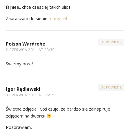
fajniee.. chce czesciej takich ulic !
Zapraszam do siebie
margaret-j
ODPOWIEDZ
Poison Wardrobe
2 CZERWCA 2011 AT 23:39
Swietny post!
ODPOWIEDZ
Igor Rądlewski
3 CZERWCA 2011 AT 06:15
Świetne zdjęcia ! Coś czuje, że bardzo się zainspiruje
zdjęciem na dworcu
Pozdrawiam,