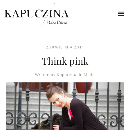
20 KWIETNIA 2011
Think pink
Written by
Kapuczina
in
Moda