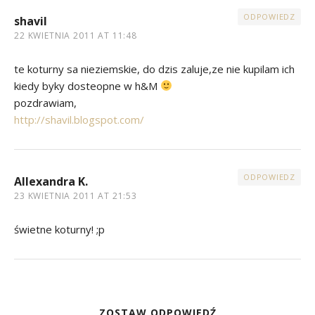
ODPOWIEDZ
shavil
22 KWIETNIA 2011 AT 11:48
te koturny sa nieziemskie, do dzis zaluje,ze nie kupilam ich
kiedy byky dosteopne w h&M
pozdrawiam,
http://shavil.blogspot.com/
ODPOWIEDZ
Allexandra K.
23 KWIETNIA 2011 AT 21:53
świetne koturny! ;p
ZOSTAW ODPOWIEDŹ