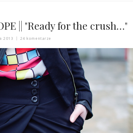
 || "Ready for the crush…"
ia 2013
24 komentarze