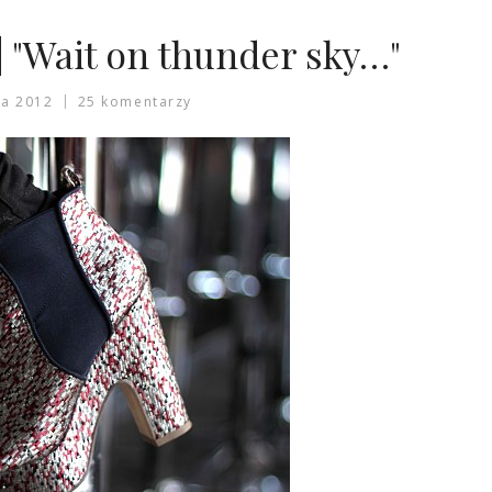
 "Wait on thunder sky…"
ia 2012
25 komentarzy