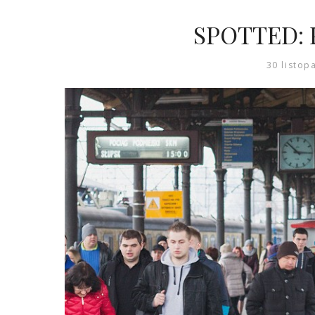
SPOTTED: 
30 listop