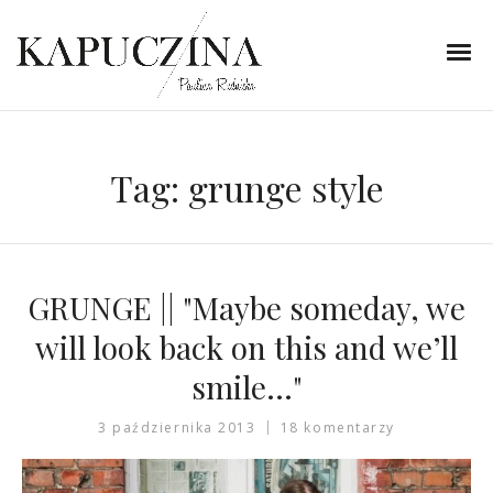
Tag:
grunge style
GRUNGE || "Maybe someday, we
will look back on this and we’ll
smile…"
3 października 2013
18 komentarzy