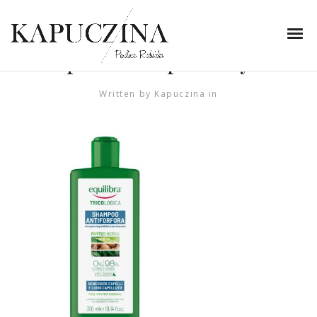
3 listopada 2023
equlibra-szampon-
przeciwlupiezowy
Written by
Kapuczina
in