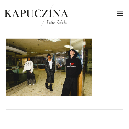
4 września 2023
cechy_streetwear_1
Written by
Kapuczina
in