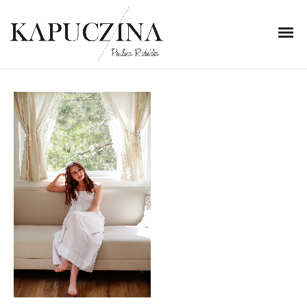
13 lipca 2023
MG_7940-2
Written by
Kapuczina
in