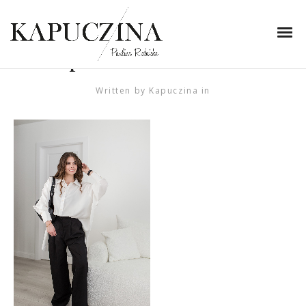
20 marca 2023
poniedzialek-szafa-
kapsulowa-naree-2-2
Written by
Kapuczina
in