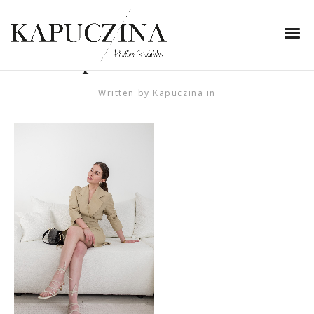
20 marca 2023
niedziela-szafa-
kapsulowa-naree-2
Written by
Kapuczina
in