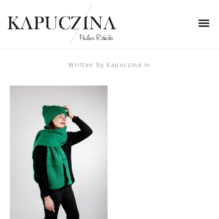
13 grudnia 2022
prezent-zimowe-
akcesoria-naoko-2
Written by
Kapuczina
in