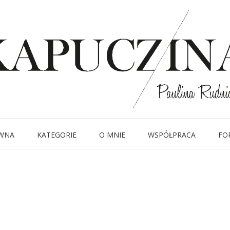
17 października 2022
MG_1081
Written by
Kapuczina
in
WNA
KATEGORIE
O MNIE
WSPÓŁPRACA
FO