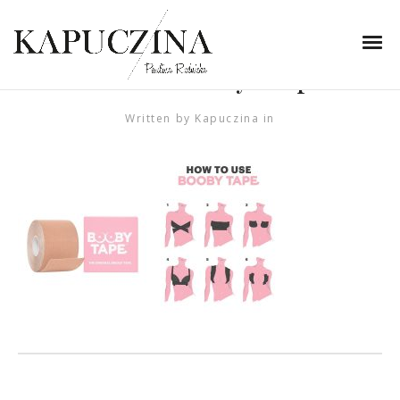
6 września 2022
tasma-do-oklejania-
biustu-Booby-Tape
Written by
Kapuczina
in