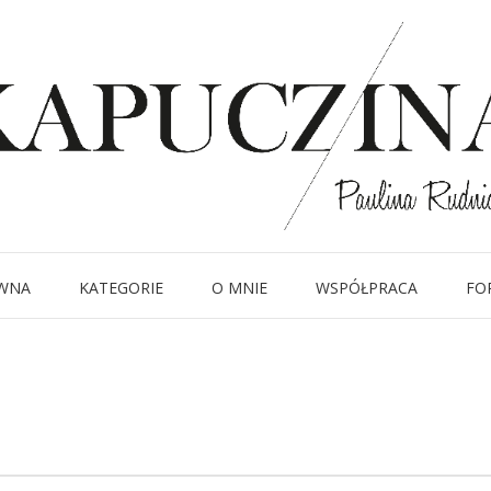
6 września 2022
page-50
Written by
Kapuczina
in
WNA
KATEGORIE
O MNIE
WSPÓŁPRACA
FO