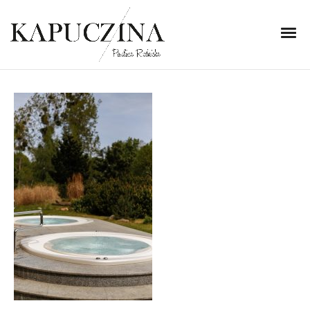
2 czerwca 2022
MG_7247
Written by
Kapuczina
in