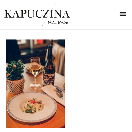
23 maja 2022
polskie-smaki-9
Written by
Kapuczina
in