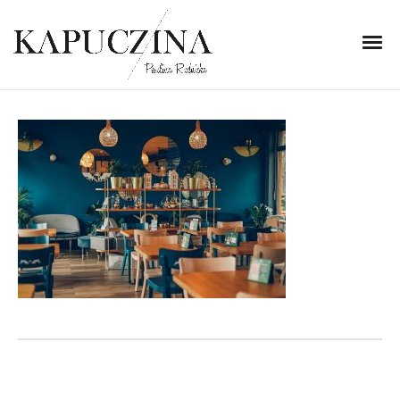
23 maja 2022
m15-2
Written by
Kapuczina
in