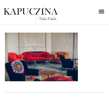
23 maja 2022
gdynia-bialy-krolik-11
Written by
Kapuczina
in