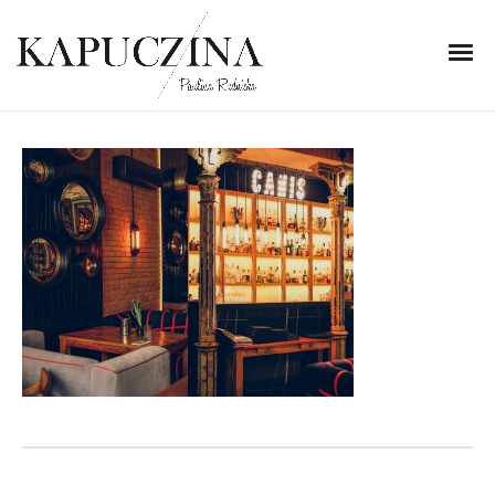
18 kwietnia 2022
restauracja canis gdansk
Written by
Kapuczina
in