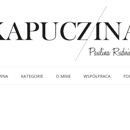
18 kwietnia 2022
MG_5540-2-1
Written by
Kapuczina
in
WNA
KATEGORIE
O MNIE
WSPÓŁPRACA
FO