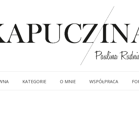
11 lipca 2021
MG_5570
Written by
Kapuczina
in
WNA
KATEGORIE
O MNIE
WSPÓŁPRACA
FO