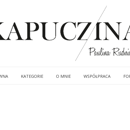
15 grudnia 2020
image00003-3
Written by
Kapuczina
in
WNA
KATEGORIE
O MNIE
WSPÓŁPRACA
FO