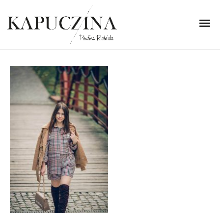
27 listopada 2020
IMG_5100
Written by
Kapuczina
in