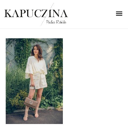
21 września 2020
IMG_9042
Written by
Kapuczina
in