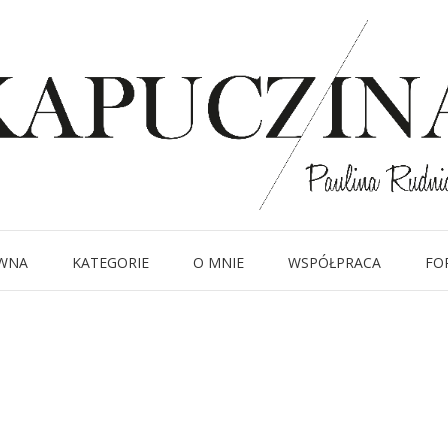
25 sierpnia 2020
IMG_8874
Written by
Kapuczina
in
WNA
KATEGORIE
O MNIE
WSPÓŁPRACA
FO