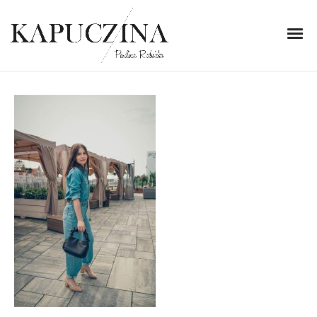
23 lipca 2020
DSC07045
Written by
Kapuczina
in