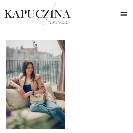
23 lipca 2020
DSC06895
Written by
Kapuczina
in