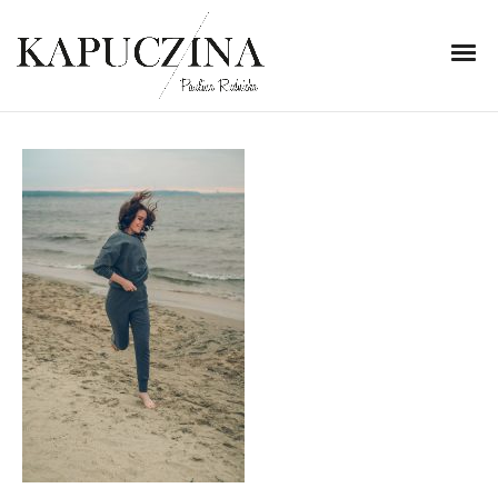
17 lipca 2020
IMG_7316
Written by
Kapuczina
in